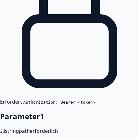
Erfordert
Authorization: Bearer <token>
Parameter
1
string
path
erforderlich
id