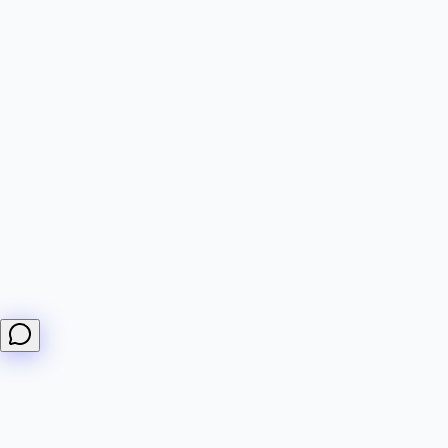
Hallo! Ich kann Fragen zu DiffHook-Monitoren, Webhooks,
Abrechnung und Integrationen beantworten.
Wie erstelle ich einen Monitor?
Welche Tarife bietet ihr an?
Wie funktionieren Webhooks?