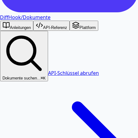
DiffHook
/
Dokumente
Anleitungen
API-Referenz
Plattform
API-Schlüssel abrufen
Dokumente suchen...
⌘K