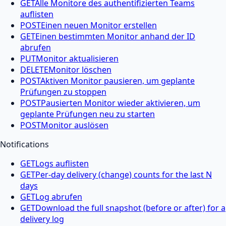
GET
Alle Monitore des authentifizierten Teams
auflisten
POST
Einen neuen Monitor erstellen
GET
Einen bestimmten Monitor anhand der ID
abrufen
PUT
Monitor aktualisieren
DELETE
Monitor löschen
POST
Aktiven Monitor pausieren, um geplante
Prüfungen zu stoppen
POST
Pausierten Monitor wieder aktivieren, um
geplante Prüfungen neu zu starten
POST
Monitor auslösen
Notifications
GET
Logs auflisten
GET
Per-day delivery (change) counts for the last N
days
GET
Log abrufen
GET
Download the full snapshot (before or after) for a
delivery log