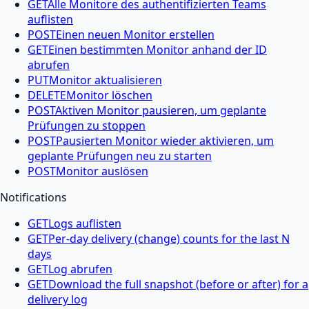
GET
Alle Monitore des authentifizierten Teams
auflisten
POST
Einen neuen Monitor erstellen
GET
Einen bestimmten Monitor anhand der ID
abrufen
PUT
Monitor aktualisieren
DELETE
Monitor löschen
POST
Aktiven Monitor pausieren, um geplante
Prüfungen zu stoppen
POST
Pausierten Monitor wieder aktivieren, um
geplante Prüfungen neu zu starten
POST
Monitor auslösen
Notifications
GET
Logs auflisten
GET
Per-day delivery (change) counts for the last N
days
GET
Log abrufen
GET
Download the full snapshot (before or after) for a
delivery log