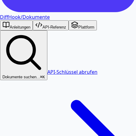
DiffHook
/
Dokumente
Anleitungen
API-Referenz
Plattform
API-Schlüssel abrufen
Dokumente suchen...
⌘K