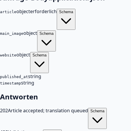
object
erforderlich
article
Schema
object
main_image
Schema
object
website
Schema
string
published_at
string
timestamp
Antworten
202
Article accepted; translation queued
Schema