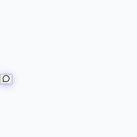
¿Cómo creo un monitor?
¿Qué planes ofrecen?
¿Cómo funcionan los webhooks?