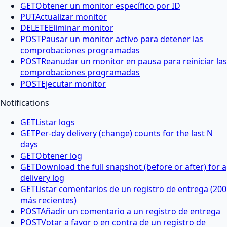
GET
Obtener un monitor específico por ID
PUT
Actualizar monitor
DELETE
Eliminar monitor
POST
Pausar un monitor activo para detener las
comprobaciones programadas
POST
Reanudar un monitor en pausa para reiniciar las
comprobaciones programadas
POST
Ejecutar monitor
Notifications
GET
Listar logs
GET
Per-day delivery (change) counts for the last N
days
GET
Obtener log
GET
Download the full snapshot (before or after) for a
delivery log
GET
Listar comentarios de un registro de entrega (200
más recientes)
POST
Añadir un comentario a un registro de entrega
POST
Votar a favor o en contra de un registro de