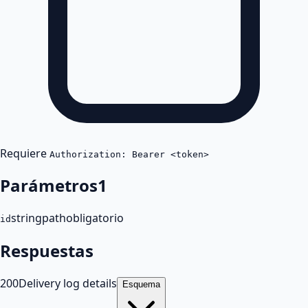
Requiere
Authorization: Bearer <token>
Parámetros
1
string
path
obligatorio
id
Respuestas
200
Delivery log details
Esquema