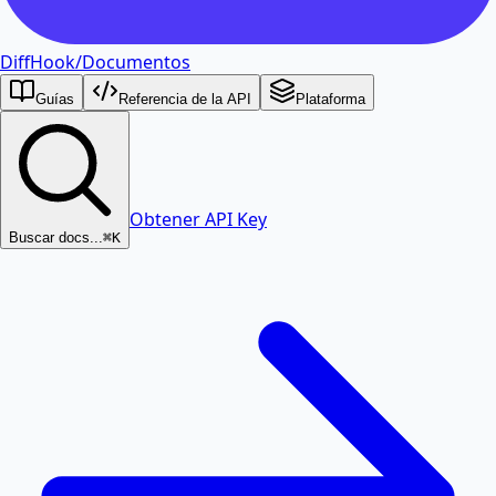
DiffHook
/
Documentos
Guías
Referencia de la API
Plataforma
Obtener API Key
Buscar docs...
⌘K