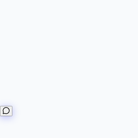
Bonjour ! Je peux répondre aux questions sur les
moniteurs DiffHook, les webhooks, la facturation et les
intégrations.
Comment créer un moniteur ?
Quels sont vos forfaits ?
Comment fonctionnent les webhooks ?