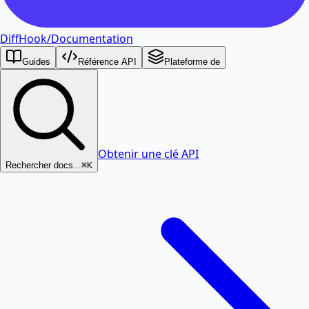
DiffHook
/
Documentation
Guides
Référence API
Plateforme de
Obtenir une clé API
Rechercher docs...
⌘K