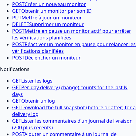
POST
Créer un nouveau monitor
GET
Obtenir un monitor par son ID
PUT
Mettre à jour un moniteur
DELETE
Supprimer un moniteur
POST
Mettre en pause un monitor actif pour arrêter
les vérifications planifiées
POST
Réactiver un monitor en pause pour relancer les
vérifications planifiées
POST
Déclencher un moniteur
Notifications
GET
Lister les logs
GET
Per-day delivery (change) counts for the last N
days
GET
Obtenir un log
GET
Download the full snapshot (before or after) for a
delivery log
GET
Lister les commentaires d’un journal de livraison
(200 plus récents)
POST
Ajouter un commentaire à un journal de