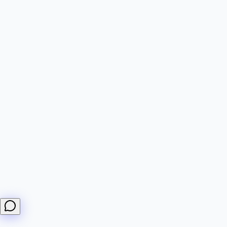
importanti.
Ciao! Posso rispondere a domande su monitor DiffHook,
webhook, fatturazione e integrazioni.
Come creo un monitor?
Quali piani offrite?
Come funzionano i webhook?