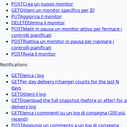
POST
Crea un nuovo monitor
GET
Ottieni un monitor specifico per ID
PUT
Aggiorna il monitor
DELETE
Elimina il monitor
POST
Metti in pausa un monitor attivo per fermare i
controlli pianificati
POST
Riattiva un monitor in pausa per riavviare i
controlli pianificati
POST
Avvia il monitor
Notifications
GET
Elenca i log
GET
Per-day delivery (change) counts for the last N
days
GET
Ottieni il log
GET
Download the full snapshot (before or after) for a
delivery log
GET
Elenca i commenti su un log di consegna (200 più
recenti)
POST
Aggiungi un commento a un log di consegna