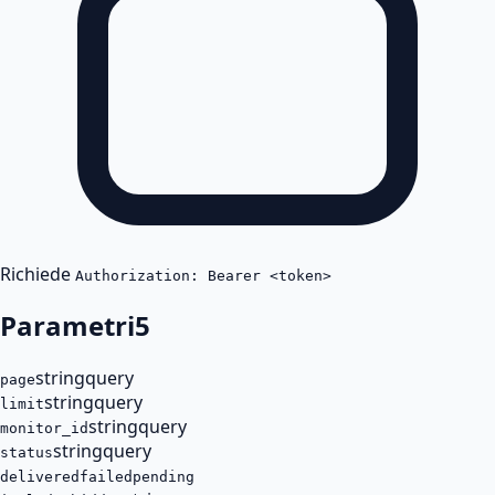
Richiede
Authorization: Bearer <token>
Parametri
5
string
query
page
string
query
limit
string
query
monitor_id
string
query
status
delivered
failed
pending