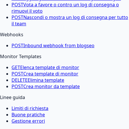
POST
Vota a favore o contro un log di consegna o
rimuovi il voto
POST
Nascondi o mostra un log di consegna per tutto
il team
Webhooks
POST
Inbound webhook from blogseo
Monitor Templates
GET
Elenca template di monitor
POST
Crea template di monitor
DELETE
Elimina template
POST
Crea monitor da template
Linee guida
Limiti di richiesta
Buone pratiche
Gestione errori