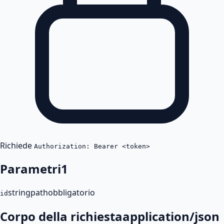
Richiede
Authorization: Bearer <token>
Parametri
1
string
path
obbligatorio
id
Corpo della richiesta
application/json