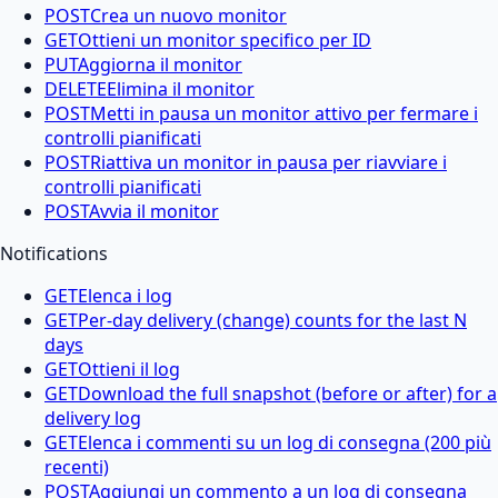
POST
Crea un nuovo monitor
GET
Ottieni un monitor specifico per ID
PUT
Aggiorna il monitor
DELETE
Elimina il monitor
POST
Metti in pausa un monitor attivo per fermare i
controlli pianificati
POST
Riattiva un monitor in pausa per riavviare i
controlli pianificati
POST
Avvia il monitor
Notifications
GET
Elenca i log
GET
Per-day delivery (change) counts for the last N
days
GET
Ottieni il log
GET
Download the full snapshot (before or after) for a
delivery log
GET
Elenca i commenti su un log di consegna (200 più
recenti)
POST
Aggiungi un commento a un log di consegna