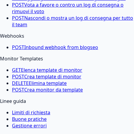
POST
Vota a favore o contro un log di consegna o
rimuovi il voto
POST
Nascondi o mostra un log di consegna per tutto
il team
Webhooks
POST
Inbound webhook from blogseo
Monitor Templates
GET
Elenca template di monitor
POST
Crea template di monitor
DELETE
Elimina template
POST
Crea monitor da template
Linee guida
Limiti di richiesta
Buone pratiche
Gestione errori