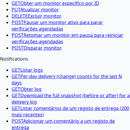
GET
Obter um monitor específico por ID
PUT
Atualizar monitor
DELETE
Excluir monitor
POST
Pausar um monitor ativo para parar
verificações agendadas
POST
Retomar um monitor em pausa para reiniciar
verificações agendadas
POST
Disparar monitor
Notifications
GET
Listar logs
GET
Per-day delivery (change) counts for the last N
days
GET
Obter log
GET
Download the full snapshot (before or after) for a
delivery log
GET
Listar comentários de um registo de entrega (200
mais recentes)
POST
Adicionar um comentário a um registo de
entrega