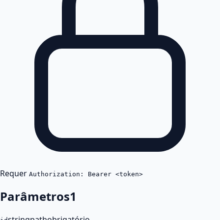
Requer
Authorization: Bearer <token>
Parâmetros
1
string
path
obrigatório