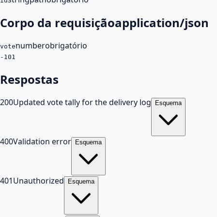
id
Corpo da requisição
application/json
number
obrigatório
vote
-1
0
1
Respostas
200
Updated vote tally for the delivery log
Esquema
400
Validation error
Esquema
401
Unauthorized
Esquema