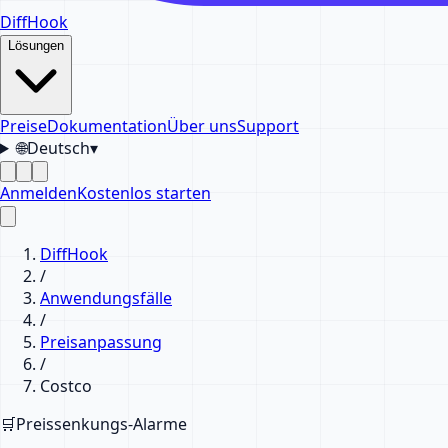
DiffHook
Lösungen
Preise
Dokumentation
Über uns
Support
🌐
Deutsch
▾
Anmelden
Kostenlos starten
DiffHook
/
Anwendungsfälle
/
Preisanpassung
/
Costco
🛒
Preissenkungs-Alarme