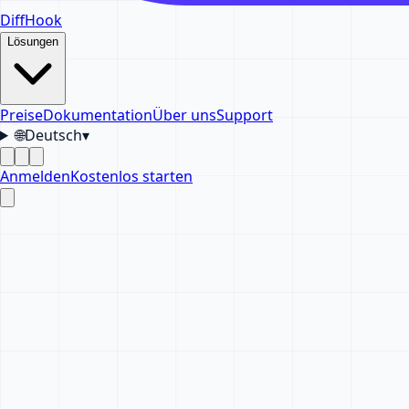
DiffHook
Lösungen
Preise
Dokumentation
Über uns
Support
🌐
Deutsch
▾
Anmelden
Kostenlos starten