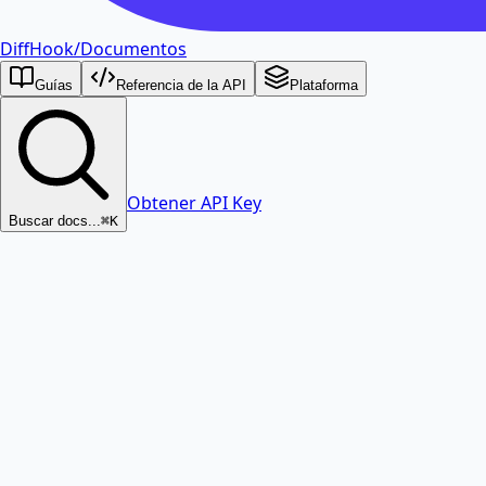
DiffHook
/
Documentos
Guías
Referencia de la API
Plataforma
Obtener API Key
Buscar docs...
⌘K