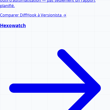
outil d'automatisation — pas seulement un rapport
planifié.
Comparer DiffHook à
Versionista
→
Hexowatch