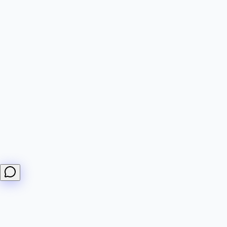
Bonjour ! Je peux répondre aux questions sur les
moniteurs DiffHook, les webhooks, la facturation et les
intégrations.
Comment créer un moniteur ?
Quels sont vos forfaits ?
Comment fonctionnent les webhooks ?