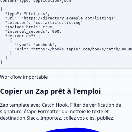
Content-Type: application/json

{

  "type": "html_css",

  "url": "https://directory.example.com/listings",

  "selector": "css:article.listing",

  "include_html": true,

  "interval_seconds": 900,

  "deliveries": [

    {

      "type": "webhook",

      "url": "https://hooks.zapier.com/hooks/catch/00000
    }

  ]

}
Workflow importable
Copier un Zap prêt à l'emploi
Zap template avec Catch Hook, Filter de vérification de
signature, étape Formatter qui nettoie le texte et
destination Slack. Importez, collez vos clés, publiez.