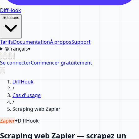
DiffHook
Solutions
Tarifs
Documentation
À propos
Support
🌐
Français
▾
Se connecter
Commencer gratuitement
DiffHook
/
Cas d'usage
/
Scraping web Zapier
Zapier
+
DiffHook
Scraping web Zapier — scrapez un