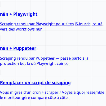
n8n + Playwright
Scraping rendu par Playwright pour sites JS-lourds, routé
vers des workflows n8n.
n8n + Puppeteer
Scraping rendu par Puppeteer — passe parfois la
protection bot là où Playwright coince.
Remplacer un script de scraping
Vous migrez d'un cron + scraper ? Voyez à quoi ressemble
le moniteur géré comparé côte à côte.