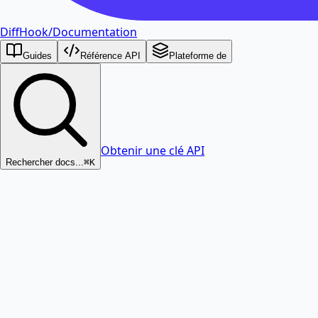
DiffHook
/
Documentation
Guides
Référence API
Plateforme de
Obtenir une clé API
Rechercher docs...
⌘K