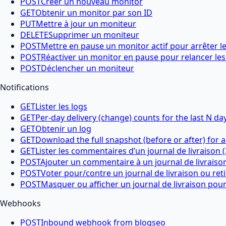
POST
Créer un nouveau monitor
GET
Obtenir un monitor par son ID
PUT
Mettre à jour un moniteur
DELETE
Supprimer un moniteur
POST
Mettre en pause un monitor actif pour arrêter les
POST
Réactiver un monitor en pause pour relancer les 
POST
Déclencher un moniteur
Notifications
GET
Lister les logs
GET
Per-day delivery (change) counts for the last N da
GET
Obtenir un log
GET
Download the full snapshot (before or after) for a
GET
Lister les commentaires d’un journal de livraison 
POST
Ajouter un commentaire à un journal de livraiso
POST
Voter pour/contre un journal de livraison ou ret
POST
Masquer ou afficher un journal de livraison pour
Webhooks
POST
Inbound webhook from blogseo