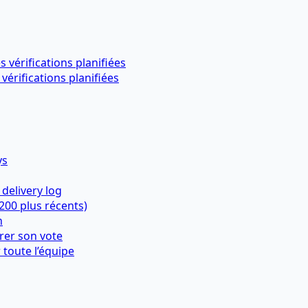
 vérifications planifiées
vérifications planifiées
ys
 delivery log
(200 plus récents)
n
irer son vote
 toute l’équipe