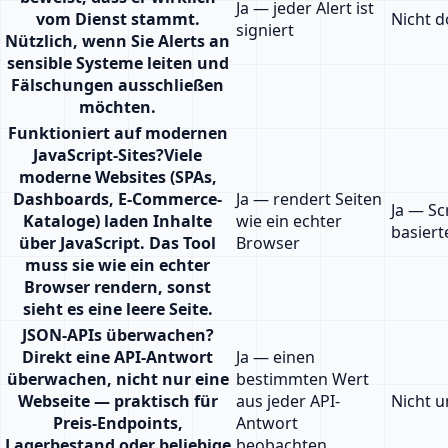
Ja — jeder Alert ist
vom Dienst stammt.
Nicht 
signiert
Nützlich, wenn Sie Alerts an
sensible Systeme leiten und
Fälschungen ausschließen
möchten.
Funktioniert auf modernen
JavaScript-Sites
?
Viele
moderne Websites (SPAs,
Dashboards, E-Commerce-
Ja — rendert Seiten
Ja — Sc
Kataloge) laden Inhalte
wie ein echter
basiert
über JavaScript. Das Tool
Browser
muss sie wie ein echter
Browser rendern, sonst
sieht es eine leere Seite.
JSON-APIs überwachen
?
Direkt eine API-Antwort
Ja — einen
überwachen, nicht nur eine
bestimmten Wert
Webseite — praktisch für
aus jeder API-
Nicht u
Preis-Endpoints,
Antwort
Lagerbestand oder beliebige
beobachten