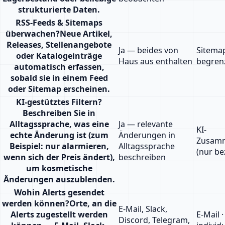
strukturierte Daten.
RSS-Feeds & Sitemaps
überwachen
?
Neue Artikel,
Releases, Stellenangebote
Ja — beides von
Sitema
oder Katalogeinträge
Haus aus enthalten
begren
automatisch erfassen,
sobald sie in einem Feed
oder Sitemap erscheinen.
KI-gestütztes Filtern
?
Beschreiben Sie in
Alltagssprache, was eine
Ja — relevante
KI-
echte Änderung ist (zum
Änderungen in
Zusam
Beispiel: nur alarmieren,
Alltagssprache
(nur be
wenn sich der Preis ändert),
beschreiben
um kosmetische
Änderungen auszublenden.
Wohin Alerts gesendet
werden können
?
Orte, an die
E-Mail, Slack,
Alerts zugestellt werden
E-Mail 
Discord, Telegram,