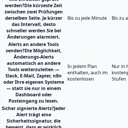
werden
?
Die kürzeste Zeit
zwischen zwei Prüfungen
derselben Seite. Je kürzer
Bis zu jede Minute
Bis zu 
das Intervall, desto
schneller werden Sie bei
Änderungen alarmiert.
Alerts an andere Tools
senden
?
Die Möglichkeit,
Änderungs-Alerts
automatisch an andere
In jedem Plan
Nur in
Tools weiterzuleiten —
enthalten, auch im
kostenp
Slack, E-Mail, Zapier, n8n
kostenlosen
Stufen
oder Ihre eigenen Systeme
— statt sie nur in einem
Dashboard oder
Posteingang zu lesen.
Sicher signierte Alerts
?
Jeder
Alert trägt eine
Sicherheitssignatur, die
beweist, dass er wirklich