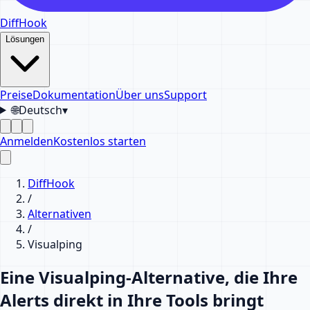
DiffHook
Lösungen
Preise
Dokumentation
Über uns
Support
🌐
Deutsch
▾
Anmelden
Kostenlos starten
DiffHook
/
Alternativen
/
Visualping
Eine Visualping-Alternative, die Ihre
Alerts direkt in Ihre Tools bringt