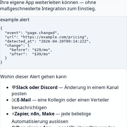
Ihre eigene App weiterleiten können — ohne
maßgeschneiderte Integration zum Einstieg.
example alert
{

  "event": "page.changed",

  "url": "https://example.com/pricing",

  "detected_at": "2026-04-20T09:14:22Z",

  "change": {

    "before": "$29/mo",

    "after":  "$39/mo"

  }

}
Wohin dieser Alert gehen kann
💬
Slack oder Discord
—
Änderung in einem Kanal
posten
✉️
E-Mail
—
eine Kollegin oder einen Verteiler
benachrichtigen
⚡
Zapier, n8n, Make
—
jede beliebige
Automatisierung auslösen