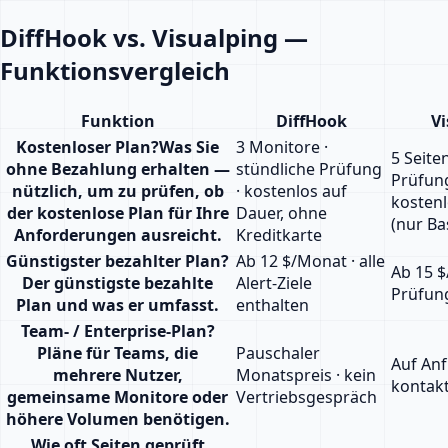
DiffHook vs. Visualping —
Funktionsvergleich
Funktion
DiffHook
Vi
Kostenloser Plan
?
Was Sie
3 Monitore ·
5 Seiten
ohne Bezahlung erhalten —
stündliche Prüfung
Prüfun
nützlich, um zu prüfen, ob
· kostenlos auf
kostenl
der kostenlose Plan für Ihre
Dauer, ohne
(nur Ba
Anforderungen ausreicht.
Kreditkarte
Günstigster bezahlter Plan
?
Ab 12 $/Monat · alle
Ab 15 $
Der günstigste bezahlte
Alert-Ziele
Prüfun
Plan und was er umfasst.
enthalten
Team- / Enterprise-Plan
?
Pläne für Teams, die
Pauschaler
Auf Anf
mehrere Nutzer,
Monatspreis · kein
kontakt
gemeinsame Monitore oder
Vertriebsgespräch
höhere Volumen benötigen.
Wie oft Seiten geprüft