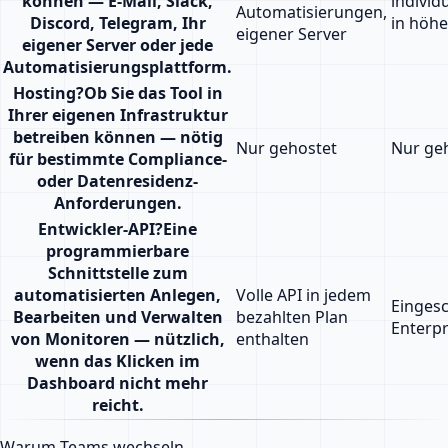
können — E-Mail, Slack,
individ
Automatisierungen,
Discord, Telegram, Ihr
in höhe
eigener Server
eigener Server oder jede
Automatisierungsplattform.
Hosting
?
Ob Sie das Tool in
Ihrer eigenen Infrastruktur
betreiben können — nötig
Nur gehostet
Nur ge
für bestimmte Compliance-
oder Datenresidenz-
Anforderungen.
Entwickler-API
?
Eine
programmierbare
Schnittstelle zum
automatisierten Anlegen,
Volle API in jedem
Einges
Bearbeiten und Verwalten
bezahlten Plan
Enterpr
von Monitoren — nützlich,
enthalten
wenn das Klicken im
Dashboard nicht mehr
reicht.
Warum Teams wechseln