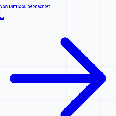
Von DiffHook beobachtet
🏬