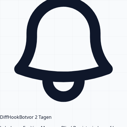
DiffHook
Bot
vor 2 Tagen