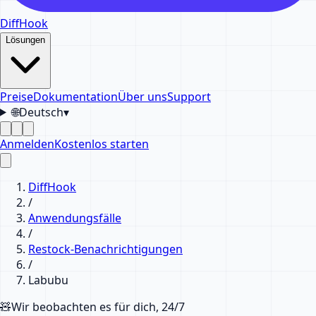
DiffHook
Lösungen
Preise
Dokumentation
Über uns
Support
🌐
Deutsch
▾
Anmelden
Kostenlos starten
DiffHook
/
Anwendungsfälle
/
Restock-Benachrichtigungen
/
Labubu
🧸
Wir beobachten es für dich, 24/7