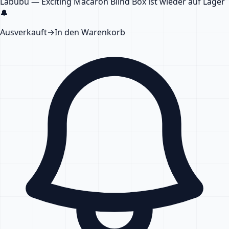
Labubu — Exciting Macaron Blind Box
ist wieder auf Lager
🔔
Ausverkauft
→
In den Warenkorb