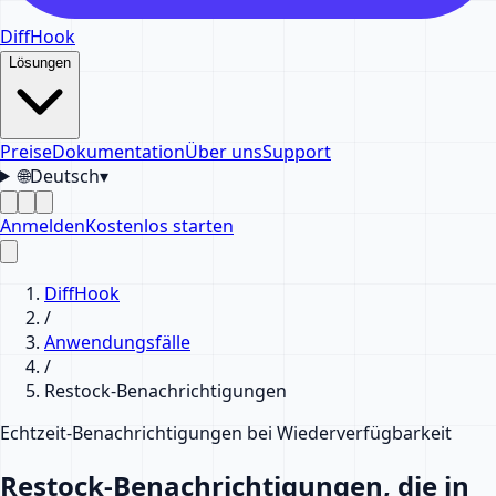
DiffHook
Lösungen
Preise
Dokumentation
Über uns
Support
🌐
Deutsch
▾
Anmelden
Kostenlos starten
DiffHook
/
Anwendungsfälle
/
Restock-Benachrichtigungen
Echtzeit-Benachrichtigungen bei Wiederverfügbarkeit
Restock-Benachrichtigungen, die in