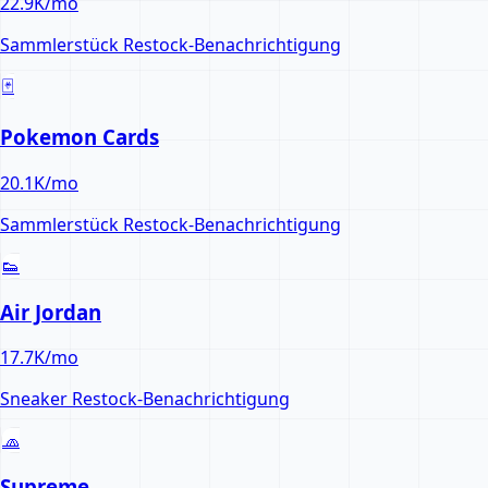
22.9K
/mo
Sammlerstück
Restock-Benachrichtigung
🃏
Pokemon Cards
20.1K
/mo
Sammlerstück
Restock-Benachrichtigung
👟
Air Jordan
17.7K
/mo
Sneaker
Restock-Benachrichtigung
🧢
Supreme