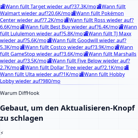
🏬
Wann füllt Target wieder auf?
37.3K
/mo
🏬
Wann füllt
Walmart wieder auf?
20.6K
/mo
🏬
Wann füllt Pokémon
Center wieder auf?
7.2K
/mo
🏬
Wann füllt Ross wieder auf?
6.6K
/mo
🏬
Wann füllt Best Buy wieder auf?
6.4K
/mo
🏬
Wann
füllt Lululemon wieder auf?
5.8K
/mo
🏬
Wann füllt TJ Maxx
wieder auf?
5.6K
/mo
🏬
Wann füllt Goodwill wieder auf?
5.3K
/mo
🏬
Wann füllt Costco wieder auf?
3.9K
/mo
🏬
Wann
füllt GameStop wieder auf?
3.6K
/mo
🏬
Wann füllt Marshalls
wieder auf?
3.5K
/mo
🏬
Wann füllt Five Below wieder auf?
2.7K
/mo
🏬
Wann füllt Dollar Tree wieder auf?
2.1K
/mo
🏬
Wann füllt Ulta wieder auf?
1K
/mo
🏬
Wann füllt Hobby
Lobby wieder auf?
980
/mo
Warum DiffHook
Gebaut, um den Aktualisieren-Knopf
zu schlagen
⚡