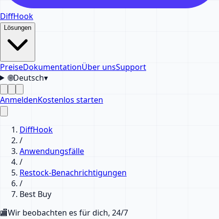
DiffHook
Lösungen
Preise
Dokumentation
Über uns
Support
🌐
Deutsch
▾
Anmelden
Kostenlos starten
DiffHook
/
Anwendungsfälle
/
Restock-Benachrichtigungen
/
Best Buy
🏬
Wir beobachten es für dich, 24/7