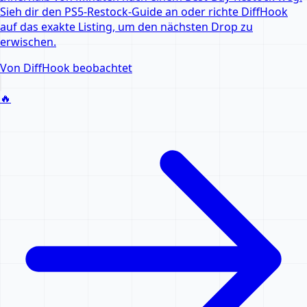
Sieh dir den PS5-Restock-Guide an oder richte DiffHook
auf das exakte Listing, um den nächsten Drop zu
erwischen.
Von DiffHook beobachtet
🔥