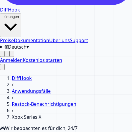
DiffHook
Lösungen
Preise
Dokumentation
Über uns
Support
🌐
Deutsch
▾
Anmelden
Kostenlos starten
DiffHook
/
Anwendungsfälle
/
Restock-Benachrichtigungen
/
Xbox Series X
🎮
Wir beobachten es für dich, 24/7