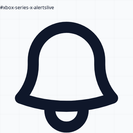
#
xbox-series-x-alerts
live