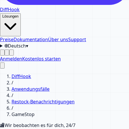
DiffHook
Lösungen
Preise
Dokumentation
Über uns
Support
🌐
Deutsch
▾
Anmelden
Kostenlos starten
DiffHook
/
Anwendungsfälle
/
Restock-Benachrichtigungen
/
GameStop
🏬
Wir beobachten es für dich, 24/7