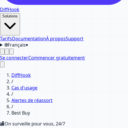
DiffHook
Solutions
Tarifs
Documentation
À propos
Support
🌐
Français
▾
Se connecter
Commencer gratuitement
DiffHook
/
Cas d'usage
/
Alertes de réassort
/
Best Buy
🏬
On surveille pour vous, 24/7