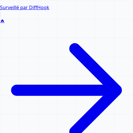
Surveillé par DiffHook
🔥