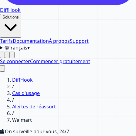
DiffHook
Solutions
Tarifs
Documentation
À propos
Support
🌐
Français
▾
Se connecter
Commencer gratuitement
DiffHook
/
Cas d'usage
/
Alertes de réassort
/
Walmart
🏬
On surveille pour vous, 24/7