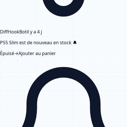
DiffHook
Bot
il y a 4 j
PS5 Slim
est de nouveau en stock
🔔
Épuisé
→
Ajouter au panier