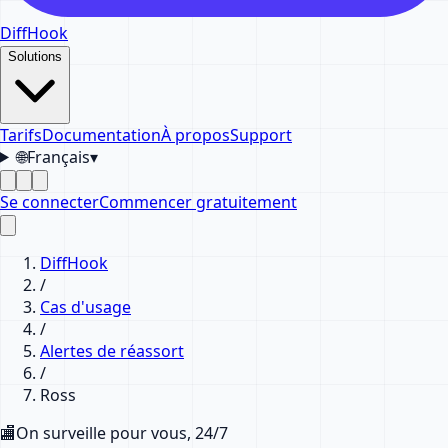
DiffHook
Solutions
Tarifs
Documentation
À propos
Support
🌐
Français
▾
Se connecter
Commencer gratuitement
DiffHook
/
Cas d'usage
/
Alertes de réassort
/
Ross
🏬
On surveille pour vous, 24/7