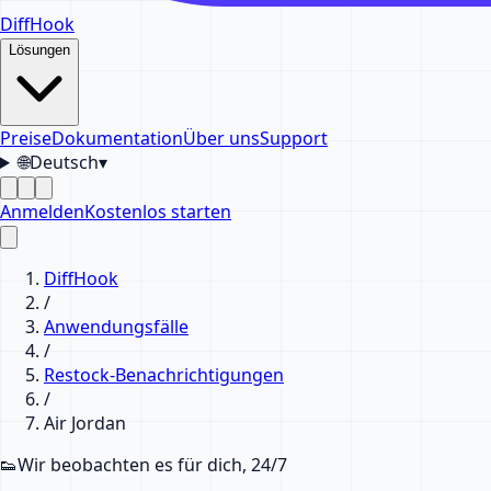
DiffHook
Lösungen
Preise
Dokumentation
Über uns
Support
🌐
Deutsch
▾
Anmelden
Kostenlos starten
DiffHook
/
Anwendungsfälle
/
Restock-Benachrichtigungen
/
Air Jordan
👟
Wir beobachten es für dich, 24/7