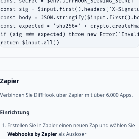
const secret = $env.DIFFHOOK_SIGNING_SECRET

const sig = $input.first().headers['X-Signatu
const body = JSON.stringify($input.first().bo
const expected = 'sha256=' + crypto.createHma
if (sig !== expected) throw new Error('Invali
Zapier
Verbinden Sie DiffHook über Zapier mit über 6.000 Apps.
Einrichtung
Erstellen Sie in Zapier einen neuen Zap und wählen Sie
Webhooks by Zapier
als Auslöser