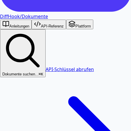
DiffHook
/
Dokumente
Anleitungen
API-Referenz
Plattform
API-Schlüssel abrufen
Dokumente suchen...
⌘K