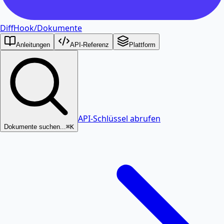
DiffHook
/
Dokumente
Anleitungen
API-Referenz
Plattform
API-Schlüssel abrufen
Dokumente suchen...
⌘K