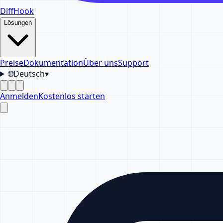
DiffHook
Lösungen
Preise
Dokumentation
Über uns
Support
🌐
Deutsch
▾
Anmelden
Kostenlos starten