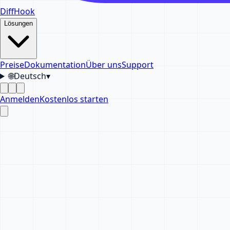
DiffHook
Lösungen
Preise
Dokumentation
Über uns
Support
🌐
Deutsch
▾
Anmelden
Kostenlos starten