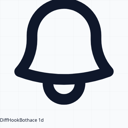
DiffHook
Bot
hace 1d