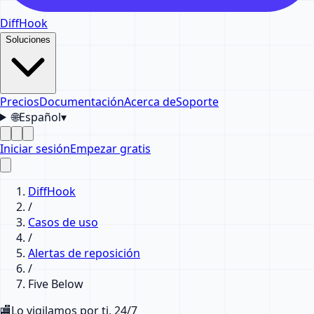
DiffHook
Soluciones
Precios
Documentación
Acerca de
Soporte
🌐
Español
▾
Iniciar sesión
Empezar gratis
DiffHook
/
Casos de uso
/
Alertas de reposición
/
Five Below
🏬
Lo vigilamos por ti, 24/7