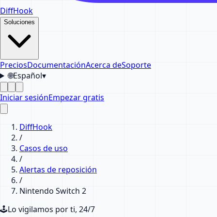
DiffHook
Soluciones
Precios
Documentación
Acerca de
Soporte
🌐
Español
▾
Iniciar sesión
Empezar gratis
DiffHook
/
Casos de uso
/
Alertas de reposición
/
Nintendo Switch 2
🕹️
Lo vigilamos por ti, 24/7