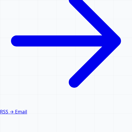
RSS →
Email