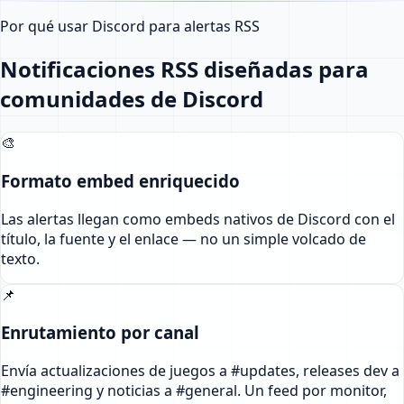
Por qué usar Discord para alertas RSS
Notificaciones RSS diseñadas para
comunidades de Discord
🎨
Formato embed enriquecido
Las alertas llegan como embeds nativos de Discord con el
título, la fuente y el enlace — no un simple volcado de
texto.
📌
Enrutamiento por canal
Envía actualizaciones de juegos a #updates, releases dev a
#engineering y noticias a #general. Un feed por monitor,