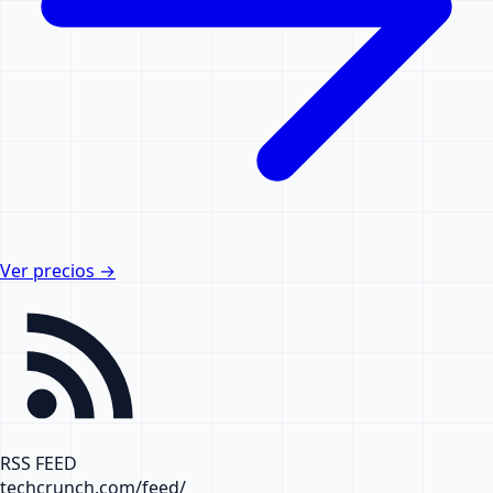
Ver precios
→
RSS FEED
techcrunch.com/feed/