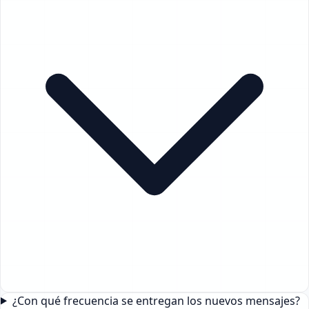
¿Con qué frecuencia se entregan los nuevos mensajes?