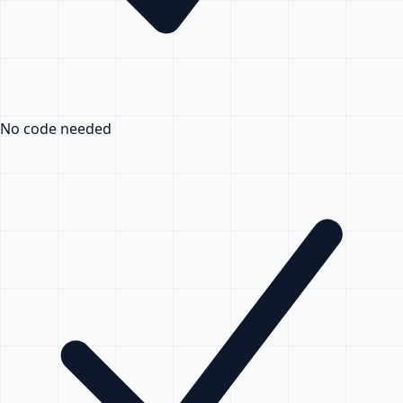
No code needed