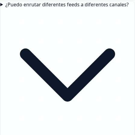
¿Puedo enrutar diferentes feeds a diferentes canales?