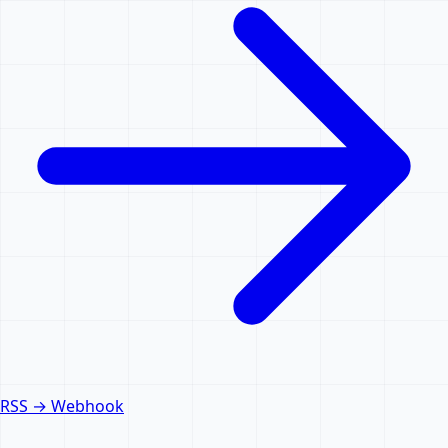
RSS →
Webhook