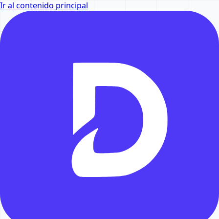
Ir al contenido principal