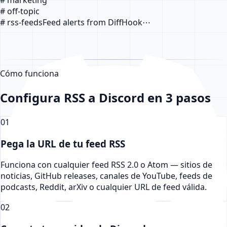
# marketing
# off-topic
# rss-feeds
Feed alerts from DiffHook
⋯
Cómo funciona
Configura RSS a Discord en 3 pasos
01
Pega la URL de tu feed RSS
Funciona con cualquier feed RSS 2.0 o Atom — sitios de
noticias, GitHub releases, canales de YouTube, feeds de
podcasts, Reddit, arXiv o cualquier URL de feed válida.
02