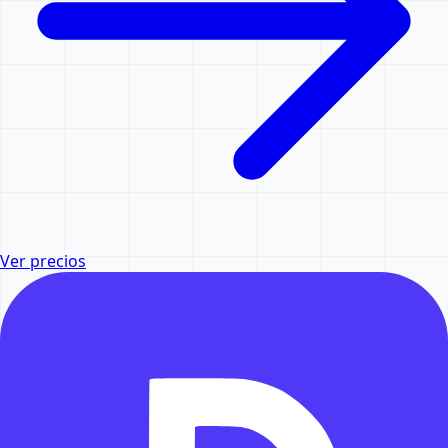
Ver precios