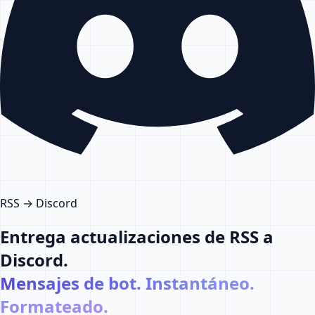
RSS → Discord
Entrega actualizaciones de RSS a
Discord.
Mensajes de bot. Instantáneo.
Formateado.