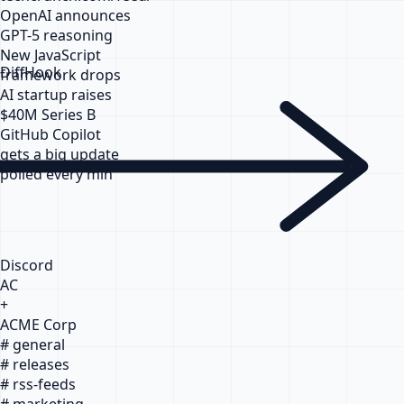
OpenAI announces
GPT-5 reasoning
New JavaScript
DiffHook
framework drops
AI startup raises
$40M Series B
GitHub Copilot
gets a big update
polled every min
Discord
AC
+
ACME Corp
# general
# releases
# rss-feeds