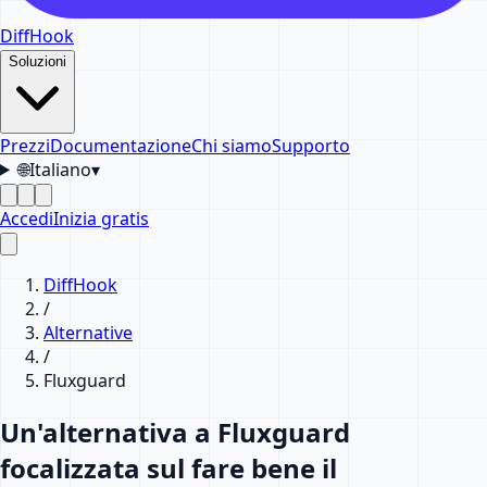
DiffHook
Soluzioni
Prezzi
Documentazione
Chi siamo
Supporto
🌐
Italiano
▾
Accedi
Inizia gratis
DiffHook
/
Alternative
/
Fluxguard
Un'alternativa a Fluxguard
focalizzata sul fare bene il