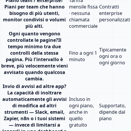
Piano team / enterprise
?
Tariffa
Piani per team che hanno
mensile fissa
Contratti
bisogno di più utenti,
· nessuna
enterprise
monitor condivisi o volumi
chiamata
personalizzati
più alti.
commerciale
Ogni quanto vengono
controllate le pagine
?
Il
tempo minimo tra due
Tipicamente
controlli della stessa
Fino a ogni 1
ogni ora o
pagina. Più l'intervallo è
minuto
ogni giorno
breve, più velocemente vieni
avvisato quando qualcosa
cambia.
Invio di avvisi ad altre app
?
La capacità di inoltrare
automaticamente gli avvisi
Incluso in
di modifica ad altri
ogni piano,
Supportato,
strumenti — Slack, email,
anche in
dipende dal
Zapier, n8n o i tuoi sistemi
quello
piano
— invece di limitarsi a
gratuito