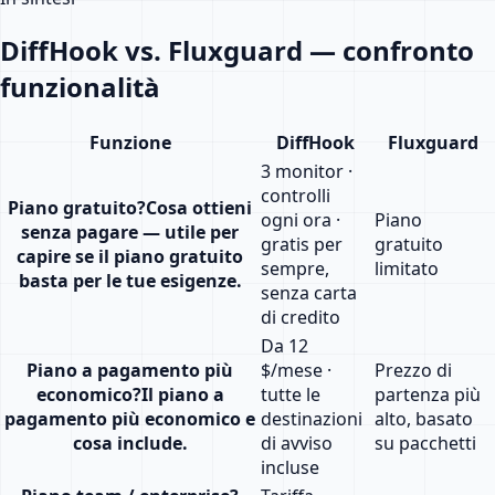
DiffHook vs. Fluxguard — confronto
funzionalità
Funzione
DiffHook
Fluxguard
3 monitor ·
controlli
Piano gratuito
?
Cosa ottieni
ogni ora ·
Piano
senza pagare — utile per
gratis per
gratuito
capire se il piano gratuito
sempre,
limitato
basta per le tue esigenze.
senza carta
di credito
Da 12
Piano a pagamento più
$/mese ·
Prezzo di
economico
?
Il piano a
tutte le
partenza più
pagamento più economico e
destinazioni
alto, basato
cosa include.
di avviso
su pacchetti
incluse