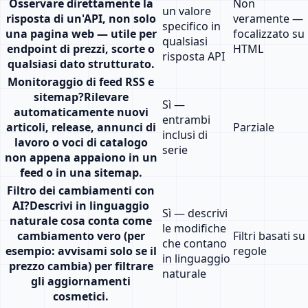
Osservare direttamente la
Non
un valore
risposta di un'API, non solo
veramente —
specifico in
una pagina web — utile per
focalizzato su
qualsiasi
endpoint di prezzi, scorte o
HTML
risposta API
qualsiasi dato strutturato.
Monitoraggio di feed RSS e
sitemap
?
Rilevare
Sì —
automaticamente nuovi
entrambi
articoli, release, annunci di
Parziale
inclusi di
lavoro o voci di catalogo
serie
non appena appaiono in un
feed o in una sitemap.
Filtro dei cambiamenti con
AI
?
Descrivi in linguaggio
Sì — descrivi
naturale cosa conta come
le modifiche
cambiamento vero (per
Filtri basati su
che contano
esempio: avvisami solo se il
regole
in linguaggio
prezzo cambia) per filtrare
naturale
gli aggiornamenti
cosmetici.