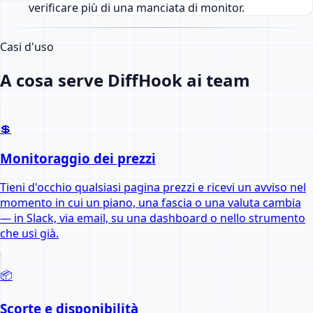
verificare più di una manciata di monitor.
Casi d'uso
A cosa serve DiffHook ai team
💲
Monitoraggio dei prezzi
Tieni d'occhio qualsiasi pagina prezzi e ricevi un avviso nel
momento in cui un piano, una fascia o una valuta cambia
— in Slack, via email, su una dashboard o nello strumento
che usi già.
📦
Scorte e disponibilità