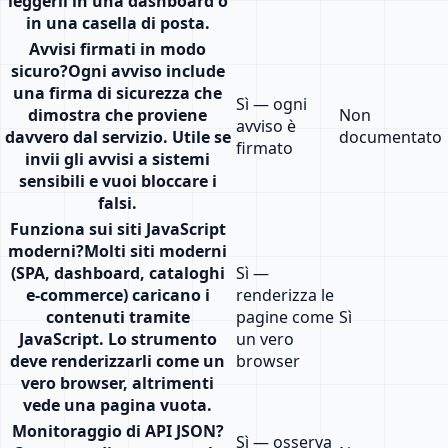
leggerli in una dashboard o
in una casella di posta.
Avvisi firmati in modo
sicuro
?
Ogni avviso include
una firma di sicurezza che
Sì — ogni
dimostra che proviene
Non
avviso è
davvero dal servizio. Utile se
documentato
firmato
invii gli avvisi a sistemi
sensibili e vuoi bloccare i
falsi.
Funziona sui siti JavaScript
moderni
?
Molti siti moderni
(SPA, dashboard, cataloghi
Sì —
e-commerce) caricano i
renderizza le
contenuti tramite
pagine come
Sì
JavaScript. Lo strumento
un vero
deve renderizzarli come un
browser
vero browser, altrimenti
vede una pagina vuota.
Monitoraggio di API JSON
?
Sì — osserva