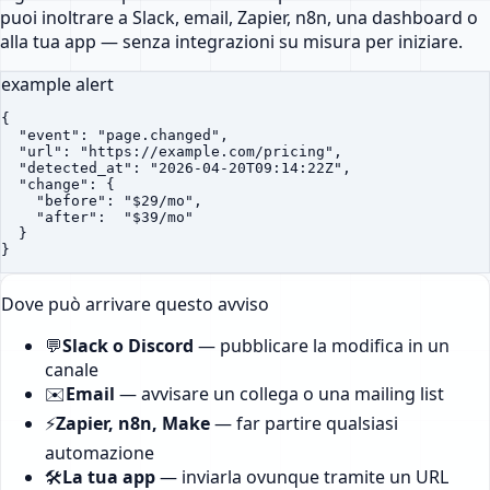
puoi inoltrare a Slack, email, Zapier, n8n, una dashboard o
alla tua app — senza integrazioni su misura per iniziare.
example alert
{

  "event": "page.changed",

  "url": "https://example.com/pricing",

  "detected_at": "2026-04-20T09:14:22Z",

  "change": {

    "before": "$29/mo",

    "after":  "$39/mo"

  }

}
Dove può arrivare questo avviso
💬
Slack o Discord
—
pubblicare la modifica in un
canale
✉️
Email
—
avvisare un collega o una mailing list
⚡
Zapier, n8n, Make
—
far partire qualsiasi
automazione
🛠️
La tua app
—
inviarla ovunque tramite un URL