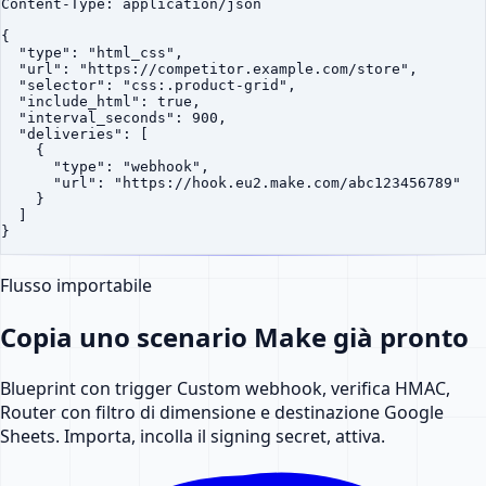
Content-Type: application/json

{

  "type": "html_css",

  "url": "https://competitor.example.com/store",

  "selector": "css:.product-grid",

  "include_html": true,

  "interval_seconds": 900,

  "deliveries": [

    {

      "type": "webhook",

      "url": "https://hook.eu2.make.com/abc123456789"

    }

  ]

}
Flusso importabile
Copia uno scenario Make già pronto
Blueprint con trigger Custom webhook, verifica HMAC,
Router con filtro di dimensione e destinazione Google
Sheets. Importa, incolla il signing secret, attiva.