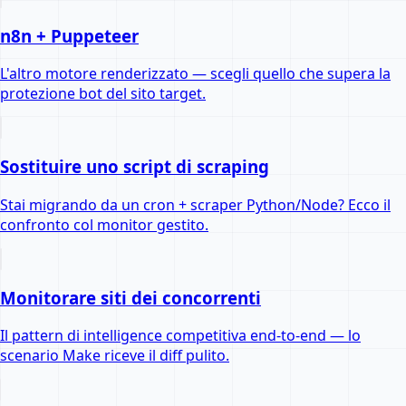
n8n + Puppeteer
L'altro motore renderizzato — scegli quello che supera la
protezione bot del sito target.
Sostituire uno script di scraping
Stai migrando da un cron + scraper Python/Node? Ecco il
confronto col monitor gestito.
Monitorare siti dei concorrenti
Il pattern di intelligence competitiva end-to-end — lo
scenario Make riceve il diff pulito.