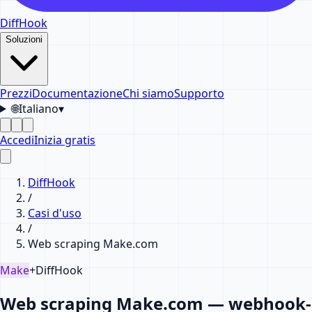
DiffHook
Soluzioni
Prezzi
Documentazione
Chi siamo
Supporto
🌐
Italiano
▾
Accedi
Inizia gratis
DiffHook
/
Casi d'uso
/
Web scraping Make.com
Make
+
DiffHook
Web scraping Make.com — webhook-