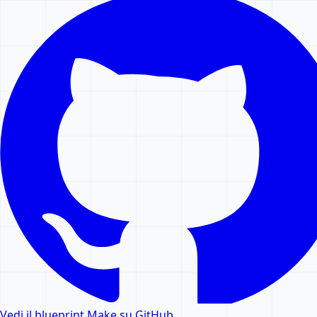
Vedi il blueprint Make su GitHub