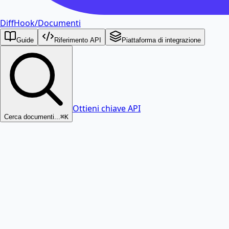
DiffHook
/
Documenti
Guide
Riferimento API
Piattaforma di integrazione
Ottieni chiave API
Cerca documenti...
⌘K