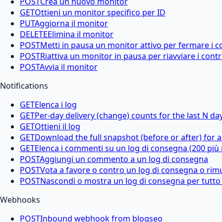
POST
Crea un nuovo monitor
GET
Ottieni un monitor specifico per ID
PUT
Aggiorna il monitor
DELETE
Elimina il monitor
POST
Metti in pausa un monitor attivo per fermare i con
POST
Riattiva un monitor in pausa per riavviare i contro
POST
Avvia il monitor
Notifications
GET
Elenca i log
GET
Per-day delivery (change) counts for the last N da
GET
Ottieni il log
GET
Download the full snapshot (before or after) for a
GET
Elenca i commenti su un log di consegna (200 più 
POST
Aggiungi un commento a un log di consegna
POST
Vota a favore o contro un log di consegna o rimu
POST
Nascondi o mostra un log di consegna per tutto 
Webhooks
POST
Inbound webhook from blogseo