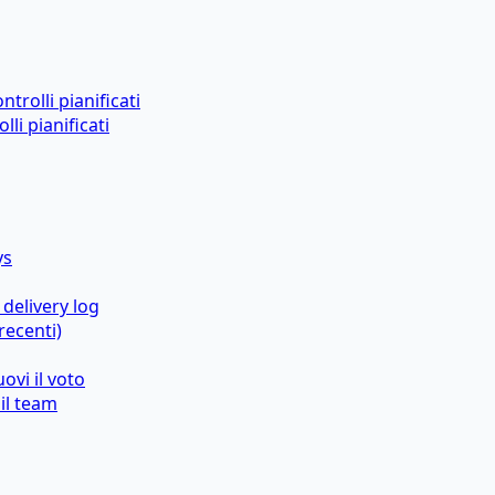
trolli pianificati
lli pianificati
ys
 delivery log
recenti)
ovi il voto
il team