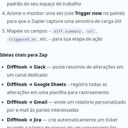
padrão do seu espaço de trabalho
Acione o monitor uma vez (use
Trigger now
no painel)
para que o Zapier capture uma amostra de carga útil
Mapeie os campos –
,
,
diff.summary
url
, etc. – para sua etapa de ação
triggered_at
Ideias úteis para Zap
DiffHook → Slack
— poste resumos de alterações em
um canal dedicado
DiffHook → Google Sheets
– registre todas as
alterações em uma planilha para rastreamento
DiffHook → Gmail
— envie um relatório personalizado
por e-mail às partes interessadas
DiffHook → Jira
— crie automaticamente um ticket
quando a página de preços de um concorrente for