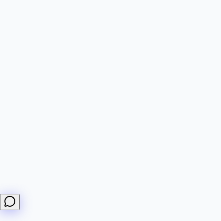
importantes.
Oi! Posso responder perguntas sobre monitores
DiffHook, webhooks, faturamento e integrações.
Como criar um monitor?
Quais planos vocês oferecem?
Como os webhooks funcionam?