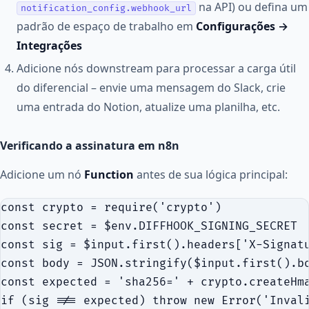
na API) ou defina um
notification_config.webhook_url
padrão de espaço de trabalho em
Configurações →
Integrações
Adicione nós downstream para processar a carga útil
do diferencial – envie uma mensagem do Slack, crie
uma entrada do Notion, atualize uma planilha, etc.
Verificando a assinatura em n8n
Adicione um nó
Function
antes de sua lógica principal:
const crypto = require('crypto')

const secret = $env.DIFFHOOK_SIGNING_SECRET

const sig = $input.first().headers['X-Signatu
const body = JSON.stringify($input.first().bo
const expected = 'sha256=' + crypto.createHma
if (sig !== expected) throw new Error('Invali