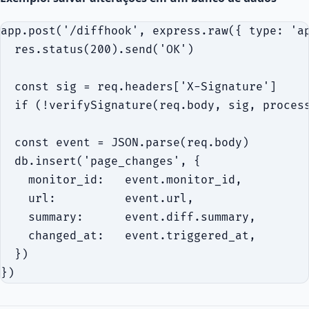
app.post('/diffhook', express.raw({ type: 'ap
  res.status(200).send('OK')                 
  const sig = req.headers['X-Signature']

  if (!verifySignature(req.body, sig, process
  const event = JSON.parse(req.body)

  db.insert('page_changes', {

    monitor_id:   event.monitor_id,

    url:          event.url,

    summary:      event.diff.summary,

    changed_at:   event.triggered_at,

  })
