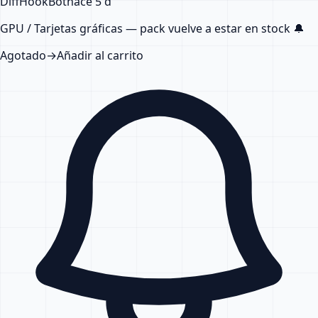
DiffHook
Bot
hace 5 d
GPU / Tarjetas gráficas — pack
vuelve a estar en stock
🔔
Agotado
→
Añadir al carrito