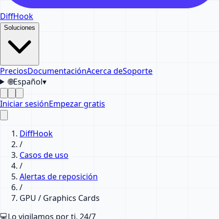
DiffHook
Soluciones
Precios
Documentación
Acerca de
Soporte
🌐
Español
▾
Iniciar sesión
Empezar gratis
DiffHook
/
Casos de uso
/
Alertas de reposición
/
GPU / Graphics Cards
💻
Lo vigilamos por ti, 24/7