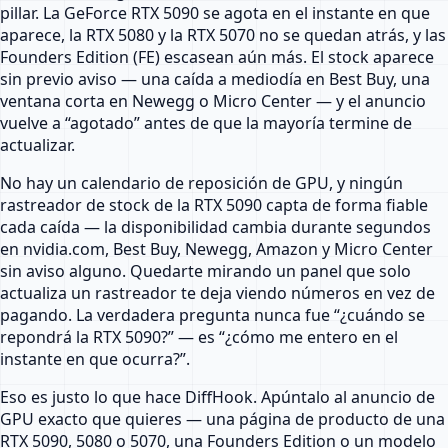
pillar. La GeForce RTX 5090 se agota en el instante en que
aparece, la RTX 5080 y la RTX 5070 no se quedan atrás, y las
Founders Edition (FE) escasean aún más. El stock aparece
sin previo aviso — una caída a mediodía en Best Buy, una
ventana corta en Newegg o Micro Center — y el anuncio
vuelve a “agotado” antes de que la mayoría termine de
actualizar.
No hay un calendario de reposición de GPU, y ningún
rastreador de stock de la RTX 5090 capta de forma fiable
cada caída — la disponibilidad cambia durante segundos
en nvidia.com, Best Buy, Newegg, Amazon y Micro Center
sin aviso alguno. Quedarte mirando un panel que solo
actualiza un rastreador te deja viendo números en vez de
pagando. La verdadera pregunta nunca fue “¿cuándo se
repondrá la RTX 5090?” — es “¿cómo me entero en el
instante en que ocurra?”.
Eso es justo lo que hace DiffHook. Apúntalo al anuncio de
GPU exacto que quieres — una página de producto de una
RTX 5090, 5080 o 5070, una Founders Edition o un modelo