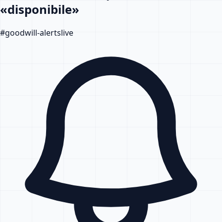
«disponibile»
#
goodwill-alerts
live