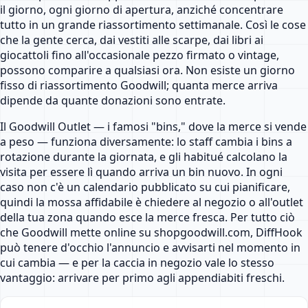
il giorno, ogni giorno di apertura, anziché concentrare
tutto in un grande riassortimento settimanale. Così le cose
che la gente cerca, dai vestiti alle scarpe, dai libri ai
giocattoli fino all'occasionale pezzo firmato o vintage,
possono comparire a qualsiasi ora. Non esiste un giorno
fisso di riassortimento Goodwill; quanta merce arriva
dipende da quante donazioni sono entrate.
Il Goodwill Outlet — i famosi "bins," dove la merce si vende
a peso — funziona diversamente: lo staff cambia i bins a
rotazione durante la giornata, e gli habitué calcolano la
visita per essere lì quando arriva un bin nuovo. In ogni
caso non c'è un calendario pubblicato su cui pianificare,
quindi la mossa affidabile è chiedere al negozio o all'outlet
della tua zona quando esce la merce fresca. Per tutto ciò
che Goodwill mette online su shopgoodwill.com, DiffHook
può tenere d'occhio l'annuncio e avvisarti nel momento in
cui cambia — e per la caccia in negozio vale lo stesso
vantaggio: arrivare per primo agli appendiabiti freschi.