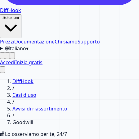
DiffHook
Soluzioni
Prezzi
Documentazione
Chi siamo
Supporto
🌐
Italiano
▾
Accedi
Inizia gratis
DiffHook
/
Casi d'uso
/
Avvisi di riassortimento
/
Goodwill
🏬
Lo osserviamo per te, 24/7