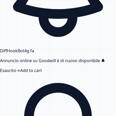
DiffHook
Bot
4g fa
Annuncio online su Goodwill
è di nuovo disponibile
🔔
Esaurito
→
Add to cart