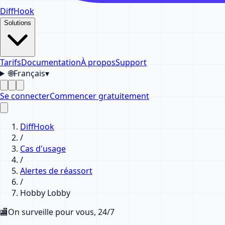
DiffHook
Solutions
Tarifs
Documentation
À propos
Support
🌐
Français
▾
Se connecter
Commencer gratuitement
DiffHook
/
Cas d'usage
/
Alertes de réassort
/
Hobby Lobby
🏬
On surveille pour vous, 24/7